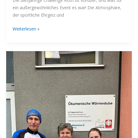
Die diesjährige Challenge Roth ist vorüber, und was für
ein außergewöhnliches Event es war! Die Atmosphäre,
der sportliche Ehrgeiz und
Challenge
Weiterlesen »
Roth
2024:
Ein
unvergessliches
Triathlon-
Erlebnis