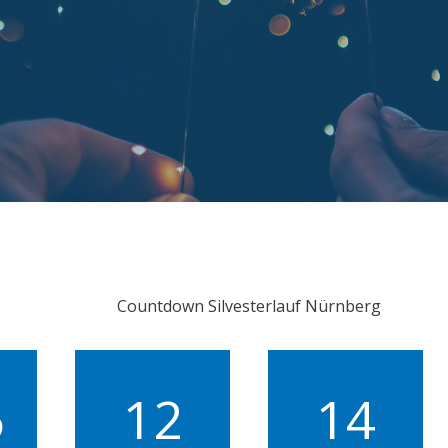
Countdown Silvesterlauf Nürnberg
6
12
14