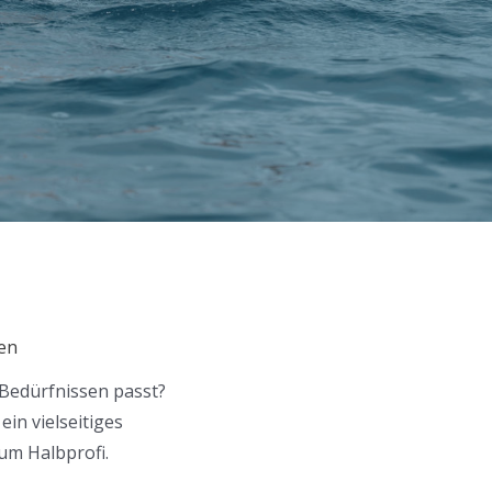
en
 Bedürfnissen passt?
in vielseitiges
um Halbprofi.