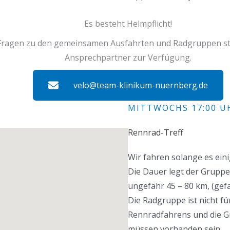
Es besteht Helmpflicht!
 Fragen zu den gemeinsamen Ausfahrten und Radgruppen ste
Ansprechpartner zur Verfügung.
velo@team-klinikum-nuernberg.de
MITTWOCHS 17:00 U
Rennrad-Treff
Wir fahren solange es eini
Die Dauer legt der Gruppen
ungefähr 45 – 80 km, (gef
Die Radgruppe ist nicht f
Rennradfahrens und die 
müssen vorhanden sein.