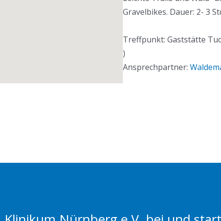
Gravelbikes. Dauer: 2- 3 St
Treffpunkt: Gaststätte T
)
Ansprechpartner:
Waldema
linikum Nürnberg e.V. bei und starte